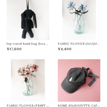
lop-eared hand bag (boa bl
FABRIC FLOWER (JACQUA
ack)
RD Toile de Jouy)
¥17,600
¥4,400
FABRIC FLOWER (PRINT T
KUME SILHOUETTE CAP