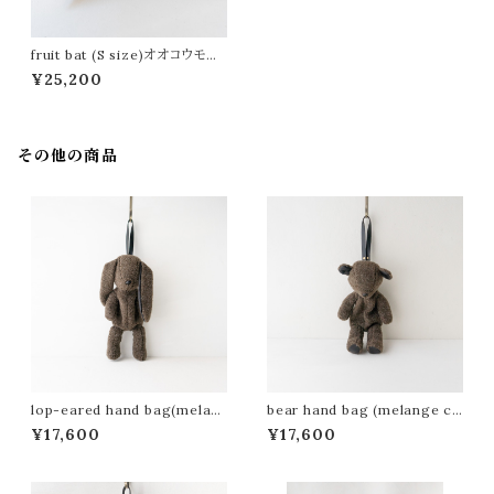
fruit bat (S size)オオコウモリ
のぬいぐるみ
¥25,200
その他の商品
lop-eared hand bag(melan
bear hand bag (melange ch
ge charcoal)
arcoal)(ABBF2405)
¥17,600
¥17,600