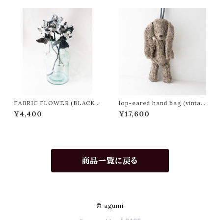
FABRIC FLOWER (BLACK
lop-eared hand bag (vintag
WHITE)
e greige)
¥4,400
¥17,600
商品一覧に戻る
© agumi