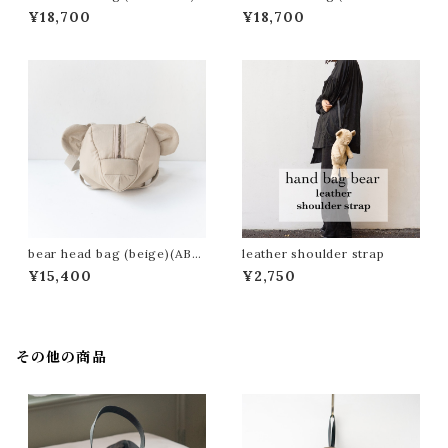
(ABBH2404)
(ABBH2405)
¥18,700
¥18,700
bear head bag (beige)(ABB
leather shoulder strap
H2403)
¥15,400
¥2,750
その他の商品