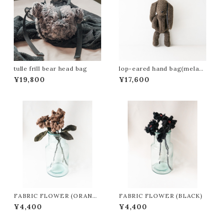
tulle frill bear head bag
lop-eared hand bag(melan
ge charcoal)
¥19,800
¥17,600
FABRIC FLOWER (ORANG
FABRIC FLOWER (BLACK)
E DOT)
¥4,400
¥4,400