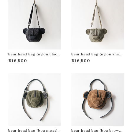
bear head bag (nylon blac
bear head bag (nylon khaki)
k)(ABBH2401)
(ABBH2402)
¥16,500
¥16,500
bear head bag (boa moss)
bear head bag (boa brown)