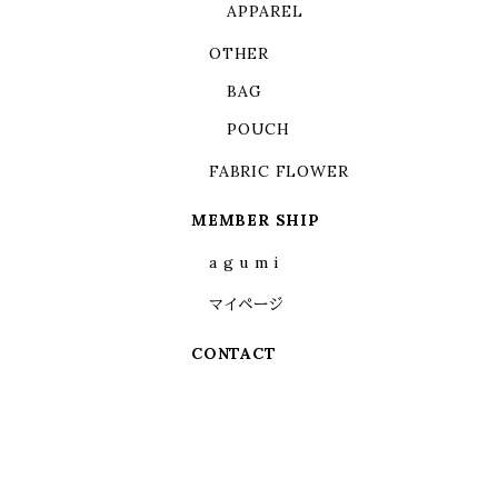
APPAREL
OTHER
BAG
POUCH
FABRIC FLOWER
MEMBER SHIP
a g u m i
マイページ
CONTACT