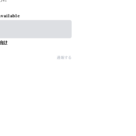
うに
available
向け
通報する