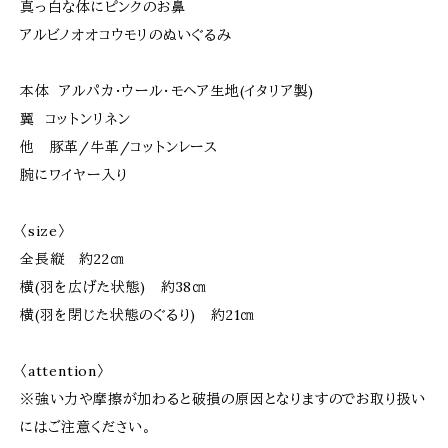
真っ白な体にピンクのお鼻
アルビノオオコウモリのぬいぐるみ
本体 アルパカ・ウール・モヘア生地(イタリア製)
翼 コットンリネン
他 豚革/牛革/コットンレース
腕にワイヤー入り
〈size〉
全長縦 約22㎝
横(羽を広げた状態) 約38㎝
横(羽を閉じた状態のぐるり) 約21㎝
〈attention〉
※強い力や摩擦が加わると破損の原因となりますのでお取り扱い
にはご注意ください。