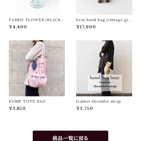
FABRIC FLOWER (BLACK
bear hand bag (vintage gre
WHITE)
ige)(ABBF2402)
¥4,400
¥17,600
KUME TOTE BAG
leather shoulder strap
¥3,850
¥2,750
商品一覧に戻る