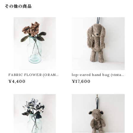
その他の商品
FABRIC FLOWER (ORANG
lop-eared hand bag (vintag
E DOT)
e greige)
¥4,400
¥17,600